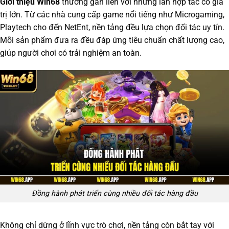
Giới thiệu Win68
thường gắn liền với những lần hợp tác có giá
trị lớn. Từ các nhà cung cấp game nổi tiếng như Microgaming,
Playtech cho đến NetEnt, nền tảng đều lựa chọn đối tác uy tín.
Mỗi sản phẩm đưa ra đều đáp ứng tiêu chuẩn chất lượng cao,
giúp người chơi có trải nghiệm an toàn.
Đồng hành phát triển cùng nhiều đối tác hàng đầu
Không chỉ dừng ở lĩnh vực trò chơi, nền tảng còn bắt tay với