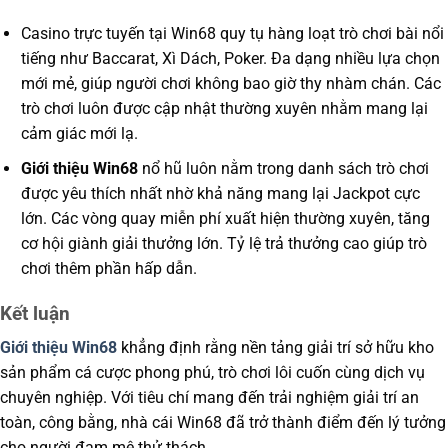
Casino trực tuyến tại Win68 quy tụ hàng loạt trò chơi bài nổi
tiếng như Baccarat, Xì Dách, Poker. Đa dạng nhiều lựa chọn
mới mẻ, giúp người chơi không bao giờ thy nhàm chán. Các
trò chơi luôn được cập nhật thường xuyên nhằm mang lại
cảm giác mới lạ.
Giới thiệu Win68
nổ hũ luôn nằm trong danh sách trò chơi
được yêu thích nhất nhờ khả năng mang lại Jackpot cực
lớn. Các vòng quay miễn phí xuất hiện thường xuyên, tăng
cơ hội giành giải thưởng lớn. Tỷ lệ trả thưởng cao giúp trò
chơi thêm phần hấp dẫn.
Kết luận
Giới thiệu Win68
khẳng định rằng nền tảng giải trí sở hữu kho
sản phẩm cá cược phong phú, trò chơi lôi cuốn cùng dịch vụ
chuyên nghiệp. Với tiêu chí mang đến trải nghiệm giải trí an
toàn, công bằng, nhà cái Win68 đã trở thành điểm đến lý tưởng
cho người đam mê thử thách.