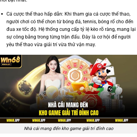
Cá cược thể thao hấp dẫn: Khi tham gia cá cược thể thao,
người chơi có thể chọn từ bóng đá, tennis, bóng rổ cho đến
đua xe tốc độ. Hệ thống cung cấp tỷ lệ kèo rõ ràng, mang lại
sự công bằng trong từng trận đấu. Đây là cơ hội để người
yêu thể thao vừa giải trí vừa thử vận may.
Nhà cái mang đến kho game giải trí đỉnh cao